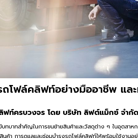
รถโฟล์คลิฟท์อย่างมืออาชีพ และมี
ิฟท์ครบวงจร โดย บริษัท ลิฟต์แม็กซ์ จำกั
่มีบทบาทสำคัญในการขนย้ายสินค้าและวัสดุต่าง ๆ ในอุตสาหก
สินค้า การดูแลและซ่อมบำรุงรถโฟล์คลิฟท์ให้พร้อมใช้งานอยู่เส