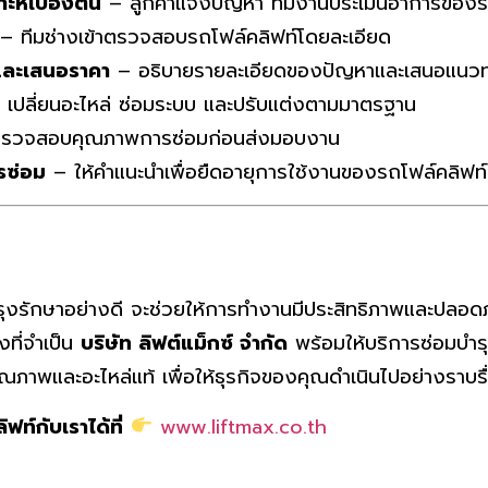
ะห์เบื้องต้น
– ลูกค้าแจ้งปัญหา ทีมงานประเมินอาการของร
– ทีมช่างเข้าตรวจสอบรถโฟล์คลิฟท์โดยละเอียด
และเสนอราคา
– อธิบายรายละเอียดของปัญหาและเสนอแนวท
เปลี่ยนอะไหล่ ซ่อมระบบ และปรับแต่งตามมาตรฐาน
รวจสอบคุณภาพการซ่อมก่อนส่งมอบงาน
รซ่อม
– ให้คำแนะนำเพื่อยืดอายุการใช้งานของรถโฟล์คลิฟท์
บำรุงรักษาอย่างดี จะช่วยให้การทำงานมีประสิทธิภาพและปลอ
งที่จำเป็น
บริษัท ลิฟต์แม็กซ์ จำกัด
พร้อมให้บริการซ่อมบำร
ภาพและอะไหล่แท้ เพื่อให้ธุรกิจของคุณดำเนินไปอย่างราบรื
ฟท์กับเราได้ที่
www.liftmax.co.th