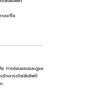
ถโฟล์คลิฟท์
างแก้ไข
ดภัย การซ่อมแซมและดูแล
ุงรักษารถโฟล์คลิฟท์
่น