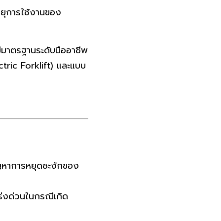
อายุการใช้งานของ
มีมาตรฐานระดับมืออาชีพ
ectric Forklift) และแบบ
ญหาการหยุดชะงักของ
ร่งด่วนในกรณีเกิด