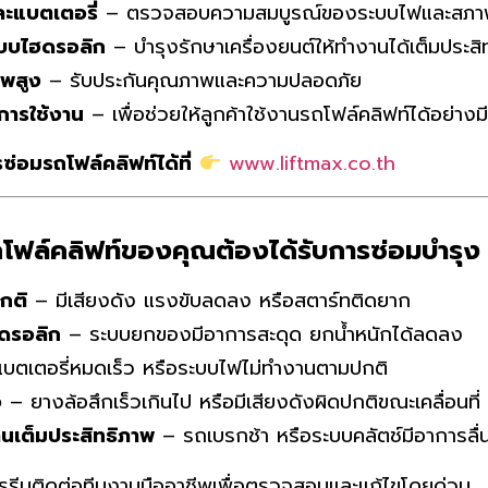
ะแบตเตอรี่
– ตรวจสอบความสมบูรณ์ของระบบไฟและสภาพ
ะบบไฮดรอลิก
– บำรุงรักษาเครื่องยนต์ให้ทำงานได้เต็มประสิ
าพสูง
– รับประกันคุณภาพและความปลอดภัย
การใช้งาน
– เพื่อช่วยให้ลูกค้าใช้งานรถโฟล์คลิฟท์ได้อย่างม
รซ่อมรถโฟล์คลิฟท์ได้ที่
www.liftmax.co.th
ฟล์คลิฟท์ของคุณต้องได้รับการซ่อมบำรุง
กติ
– มีเสียงดัง แรงขับลดลง หรือสตาร์ทติดยาก
ฮดรอลิก
– ระบบยกของมีอาการสะดุด ยกน้ำหนักได้ลดลง
บตเตอรี่หมดเร็ว หรือระบบไฟไม่ทำงานตามปกติ
อ
– ยางล้อสึกเร็วเกินไป หรือมีเสียงดังผิดปกติขณะเคลื่อนที่
นเต็มประสิทธิภาพ
– รถเบรกช้า หรือระบบคลัตช์มีอาการลื่
รีบติดต่อทีมงานมืออาชีพเพื่อตรวจสอบและแก้ไขโดยด่วน